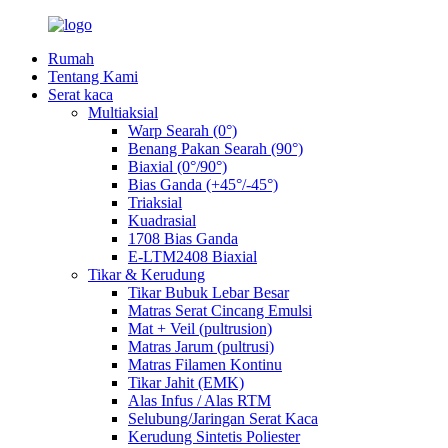
Rumah
Tentang Kami
Serat kaca
Multiaksial
Warp Searah (0°)
Benang Pakan Searah (90°)
Biaxial (0°/90°)
Bias Ganda (+45°/-45°)
Triaksial
Kuadrasial
1708 Bias Ganda
E-LTM2408 Biaxial
Tikar & Kerudung
Tikar Bubuk Lebar Besar
Matras Serat Cincang Emulsi
Mat + Veil (pultrusion)
Matras Jarum (pultrusi)
Matras Filamen Kontinu
Tikar Jahit (EMK)
Alas Infus / Alas RTM
Selubung/Jaringan Serat Kaca
Kerudung Sintetis Poliester