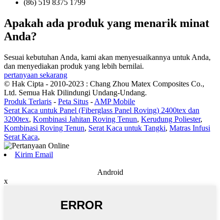
(86) 519 8375 1799
Apakah ada produk yang menarik minat
Anda?
Sesuai kebutuhan Anda, kami akan menyesuaikannya untuk Anda,
dan menyediakan produk yang lebih bernilai.
pertanyaan sekarang
© Hak Cipta - 2010-2023 : Chang Zhou Matex Composites Co.,
Ltd. Semua Hak Dilindungi Undang-Undang.
Produk Terlaris
-
Peta Situs
-
AMP Mobile
Serat Kaca untuk Panel (Fiberglass Panel Roving) 2400tex dan
3200tex
,
Kombinasi Jahitan Roving Tenun
,
Kerudung Poliester
,
Kombinasi Roving Tenun
,
Serat Kaca untuk Tangki
,
Matras Infusi
Serat Kaca
,
Kirim Email
Android
x