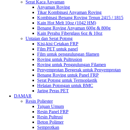
Serat Kaca Anyaman
Anyaman Roving
Tikar Kombinasi Anyaman Roving
Kombinasi Benang Roving Tenun 2415 / 1815
Kain Hot Melt 10oz (1042 HM)
Benang Roving Anyaman 600g & 800g
Kain Perahu Fiberglass 6oz & 10oz
Untaian dan Serat Potong
Kisi-kisi Cetakan FRP
Film PET untuk panel
Film untuk penggulungan filamen
Roving untuk Pultrusion
Roving untuk Penggulungan Filamen
Penyemprotan Bergerak untuk Penyemprotan
Benang Roving untuk Panel FRP
Serat Potong untuk Termoplastik
Helaian Potongan untuk BMC
Jaring Peras PET
DAMAR
Resin Poliester
Tujuan Umum
Resin Panel FRP
Resin Pultrusi
Beton Polimer
Semprotkan