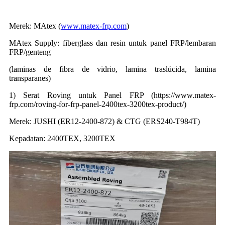
Merek: MAtex (
www.matex-frp.com
)
MAtex Supply: fiberglass dan resin untuk panel FRP/lembaran
FRP/genteng
(laminas de fibra de vidrio, lamina traslúcida, lamina
transparanes)
1) Serat Roving untuk Panel FRP (https://www.matex-
frp.com/roving-for-frp-panel-2400tex-3200tex-product/)
Merek: JUSHI (ER12-2400-872) & CTG (ERS240-T984T)
Kepadatan: 2400TEX, 3200TEX