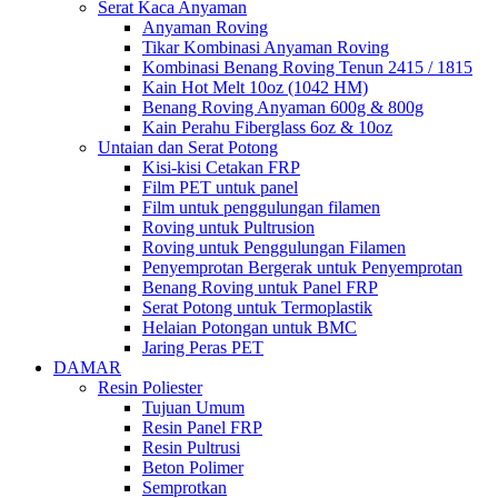
Serat Kaca Anyaman
Anyaman Roving
Tikar Kombinasi Anyaman Roving
Kombinasi Benang Roving Tenun 2415 / 1815
Kain Hot Melt 10oz (1042 HM)
Benang Roving Anyaman 600g & 800g
Kain Perahu Fiberglass 6oz & 10oz
Untaian dan Serat Potong
Kisi-kisi Cetakan FRP
Film PET untuk panel
Film untuk penggulungan filamen
Roving untuk Pultrusion
Roving untuk Penggulungan Filamen
Penyemprotan Bergerak untuk Penyemprotan
Benang Roving untuk Panel FRP
Serat Potong untuk Termoplastik
Helaian Potongan untuk BMC
Jaring Peras PET
DAMAR
Resin Poliester
Tujuan Umum
Resin Panel FRP
Resin Pultrusi
Beton Polimer
Semprotkan