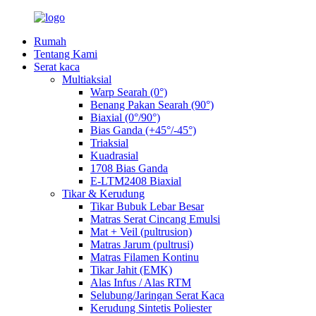
Rumah
Tentang Kami
Serat kaca
Multiaksial
Warp Searah (0°)
Benang Pakan Searah (90°)
Biaxial (0°/90°)
Bias Ganda (+45°/-45°)
Triaksial
Kuadrasial
1708 Bias Ganda
E-LTM2408 Biaxial
Tikar & Kerudung
Tikar Bubuk Lebar Besar
Matras Serat Cincang Emulsi
Mat + Veil (pultrusion)
Matras Jarum (pultrusi)
Matras Filamen Kontinu
Tikar Jahit (EMK)
Alas Infus / Alas RTM
Selubung/Jaringan Serat Kaca
Kerudung Sintetis Poliester