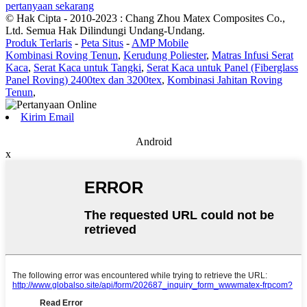
pertanyaan sekarang
© Hak Cipta - 2010-2023 : Chang Zhou Matex Composites Co.,
Ltd. Semua Hak Dilindungi Undang-Undang.
Produk Terlaris
-
Peta Situs
-
AMP Mobile
Kombinasi Roving Tenun
,
Kerudung Poliester
,
Matras Infusi Serat
Kaca
,
Serat Kaca untuk Tangki
,
Serat Kaca untuk Panel (Fiberglass
Panel Roving) 2400tex dan 3200tex
,
Kombinasi Jahitan Roving
Tenun
,
Kirim Email
Android
x