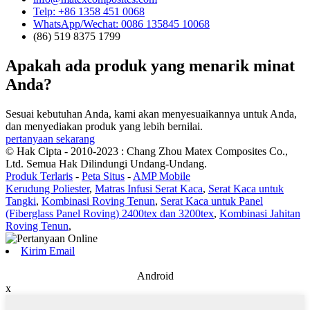
Telp: +86 1358 451 0068
WhatsApp/Wechat: 0086 135845 10068
(86) 519 8375 1799
Apakah ada produk yang menarik minat
Anda?
Sesuai kebutuhan Anda, kami akan menyesuaikannya untuk Anda,
dan menyediakan produk yang lebih bernilai.
pertanyaan sekarang
© Hak Cipta - 2010-2023 : Chang Zhou Matex Composites Co.,
Ltd. Semua Hak Dilindungi Undang-Undang.
Produk Terlaris
-
Peta Situs
-
AMP Mobile
Kerudung Poliester
,
Matras Infusi Serat Kaca
,
Serat Kaca untuk
Tangki
,
Kombinasi Roving Tenun
,
Serat Kaca untuk Panel
(Fiberglass Panel Roving) 2400tex dan 3200tex
,
Kombinasi Jahitan
Roving Tenun
,
Kirim Email
Android
x