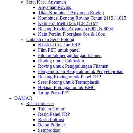
Serat Kaca Anyaman
Anyaman Roving
Tikar Kombinasi Anyaman Roving
Kombinasi Benang Roving Tenun 2415 / 1815
Kain Hot Melt 10oz (1042 HM)
Benang Roving Anyaman 600g & 800g
Kain Perahu Fiberglass 6oz & 10oz
Untaian dan Serat Potong
Kisi-kisi Cetakan FRP
Film PET untuk panel
Film untuk penggulungan filamen
Roving untuk Pultrusion
Roving untuk Penggulungan Filamen
Penyemprotan Bergerak untuk Penyemprotan
Benang Roving untuk Panel FRP
Serat Potong untuk Termoplastik
Helaian Potongan untuk BMC
Jaring Peras PET
DAMAR
Resin Poliester
Tujuan Umum
Resin Panel FRP
Resin Pultrusi
Beton Polimer
Semprotkan