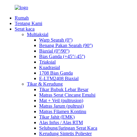
Rumah
Tentang Kami
Serat kaca
Multiaksial
Warp Searah (0°)
Benang Pakan Searah (90°)
Biaxial (0°/90°)
Bias Ganda (+45°/-45°)
Triaksial
Kuadrasial
1708 Bias Ganda
E-LTM2408 Biaxial
Tikar & Kerudung
Tikar Bubuk Lebar Besar
Matras Serat Cincang Emulsi
Mat + Veil (pultrusion)
Matras Jarum (pultrusi)
Matras Filamen Kontinu
Tikar Jahit (EMK)
Alas Infus / Alas RTM
Selubung/Jaringan Serat Kaca
Kerudung Sintetis Poliester